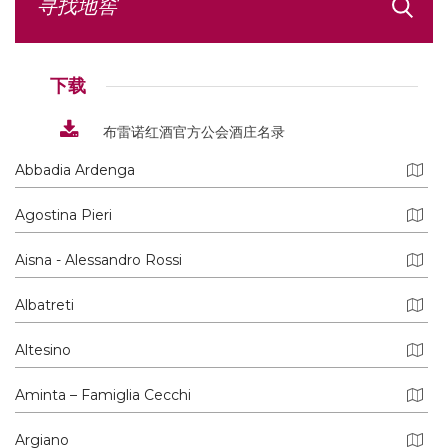
下载
布雷诺红酒官方公会酒庄名录
Abbadia Ardenga
Agostina Pieri
Aisna - Alessandro Rossi
Albatreti
Altesino
Aminta – Famiglia Cecchi
Argiano