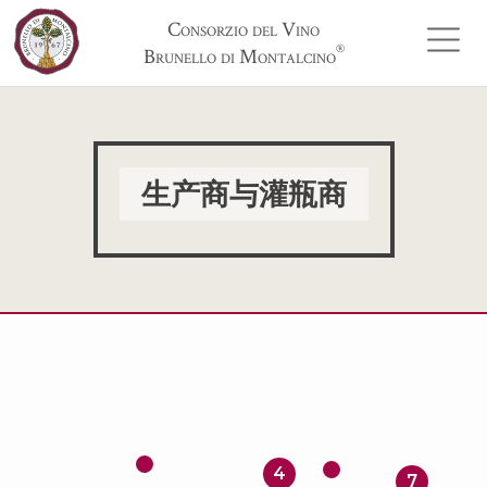
Consorzio del Vino
®
Brunello di Montalcino
生产商与灌瓶商
4
7