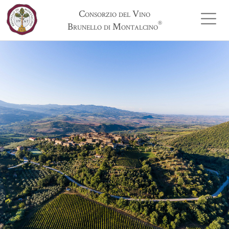
Consorzio del Vino
®
Brunello di Montalcino