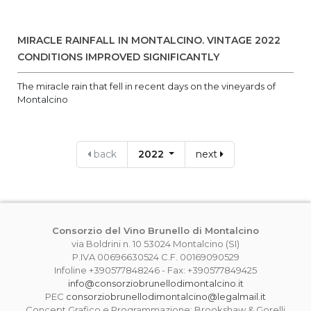
MIRACLE RAINFALL IN MONTALCINO. VINTAGE 2022
CONDITIONS IMPROVED SIGNIFICANTLY
The miracle rain that fell in recent days on the vineyards of
Montalcino
back
2022
next
Consorzio del Vino Brunello di Montalcino
via Boldrini n. 10 53024 Montalcino (SI)
P.IVA 00696630524 C.F. 00169090529
Infoline +390577848246 - Fax: +390577849425
info@consorziobrunellodimontalcino.it
PEC
consorziobrunellodimontalcino@legalmail.it
Concept Grafico e Programmazione: Brookshaw & Gorelli