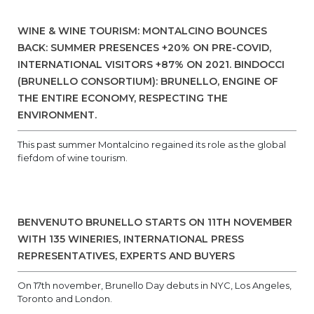
WINE & WINE TOURISM: MONTALCINO BOUNCES
BACK: SUMMER PRESENCES +20% ON PRE-COVID,
INTERNATIONAL VISITORS +87% ON 2021. BINDOCCI
(BRUNELLO CONSORTIUM): BRUNELLO, ENGINE OF
THE ENTIRE ECONOMY, RESPECTING THE
ENVIRONMENT.
This past summer Montalcino regained its role as the global
fiefdom of wine tourism.
BENVENUTO BRUNELLO STARTS ON 11TH NOVEMBER
WITH 135 WINERIES, INTERNATIONAL PRESS
REPRESENTATIVES, EXPERTS AND BUYERS
On 17th november, Brunello Day debuts in NYC, Los Angeles,
Toronto and London.