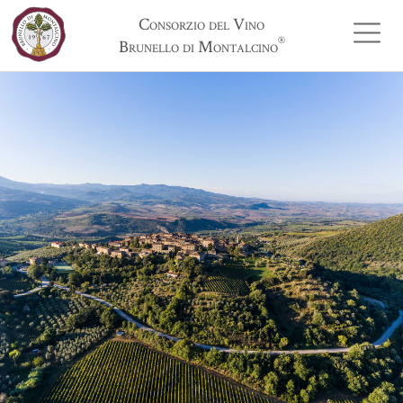
Consorzio del Vino
®
Brunello di Montalcino