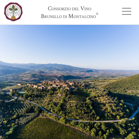
Consorzio del Vino
®
Brunello di Montalcino