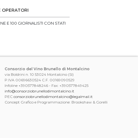
E OPERATORI
NE E 100 GIORNALISTI CON STATI
Consorzio del Vino Brunello di Montalcino
via Boldrini n. 10 53024 Montalcino (SI)
P.IVA 00696630524 C.F. 00169090529
Infoline +390577848246 - Fax: +390577849425
info@consorziobrunellodimontalcino.it
PEC
consorziobrunellodimontalcino@legalmail.it
Concept Grafico e Programmazione: Brookshaw & Gorelli