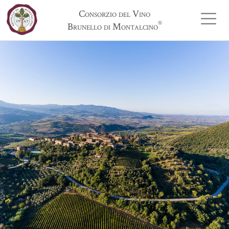
Consorzio del Vino
®
Brunello di Montalcino