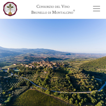
Consorzio del Vino
®
Brunello di Montalcino