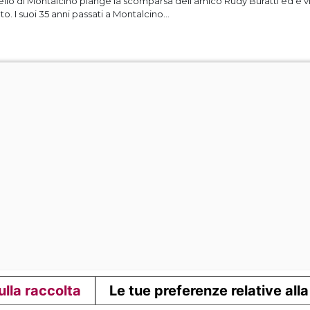
ello di Montalcino piange la scomparsa dell'amico Rudy Buratti ed è vici
. I suoi 35 anni passati a Montalcino...
ulla raccolta
Le tue preferenze relative all