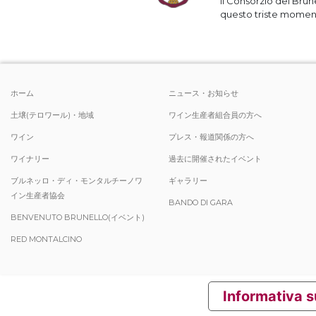
Il Consorzio del Brun
questo triste momento
ホーム
ニュース・お知らせ
土壌(テロワール)・地域
ワイン生産者組合員の方へ
ワイン
プレス・報道関係の方へ
ワイナリー
過去に開催されたイベント
ブルネッロ・ディ・モンタルチーノワ
ギャラリー
イン生産者協会
BANDO DI GARA
BENVENUTO BRUNELLO(イベント)
RED MONTALCINO
Informativa s