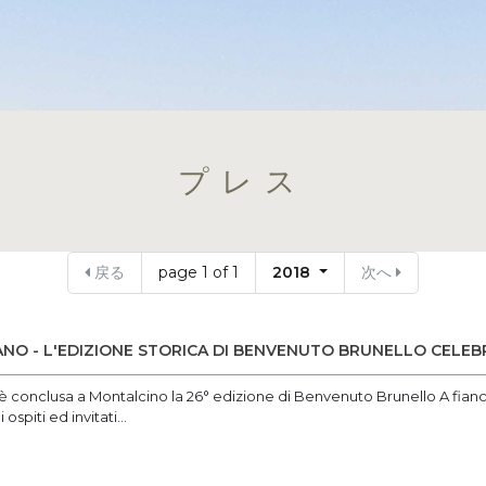
プレス
戻る
page 1 of 1
2018
次へ
ANO - L'EDIZIONE STORICA DI BENVENUTO BRUNELLO CELEB
 è conclusa a Montalcino la 26° edizione di Benvenuto Brunello A fianc
ospiti ed invitati...