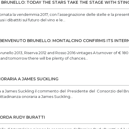
BRUNELLO: TODAY THE STARS TAKE THE STAGE WITH STIN
ornata la vendemmia 2017, con l’assegnazione delle stelle e la present
 i dibattiti sul futuro del vino e le...
 BENVENUTO BRUNELLO: MONTALCINO CONFIRMS ITS INTE
runello 2013, Riserva 2012 and Rosso 2016 vintages A turnover of € 180 m
 and tomorrow there will be plenty of chances...
ORARIA A JAMES SUCKLING
a a James Suckling il commento del Presidente del Consorzio del Br
ittadinanza onoraria a James Suckling...
CORDA RUDY BURATTI