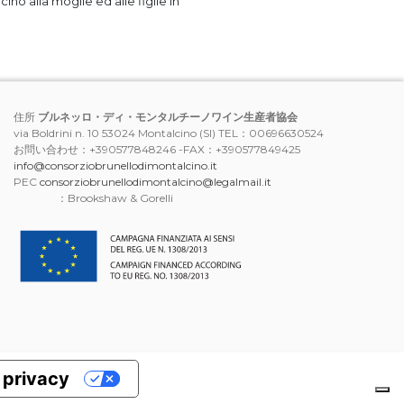
no alla moglie ed alle figlie in
住所
ブルネッロ・ディ・モンタルチーノワイン生産者協会
via Boldrini n. 10 53024 Montalcino (SI) TEL：00696630524
お問い合わせ：+390577848246 -FAX：+390577849425
info@consorziobrunellodimontalcino.it
PEC
consorziobrunellodimontalcino@legalmail.it
：Brookshaw & Gorelli
a privacy