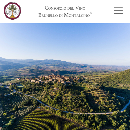
Consorzio del Vino
®
Brunello di Montalcino