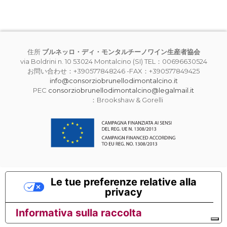
住所
ブルネッロ・ディ・モンタルチーノワイン生産者協会
via Boldrini n. 10 53024 Montalcino (SI) TEL：00696630524
お問い合わせ：+390577848246 -FAX：+390577849425
info@consorziobrunellodimontalcino.it
PEC
consorziobrunellodimontalcino@legalmail.it
：Brookshaw & Gorelli
Le tue preferenze relative alla
privacy
Informativa sulla raccolta