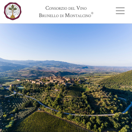
Consorzio del Vino
®
Brunello di Montalcino