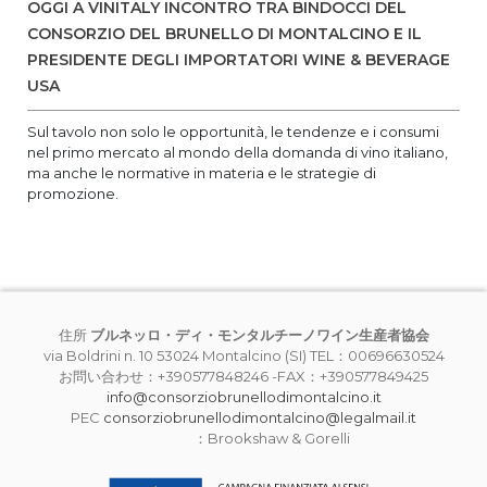
OGGI A VINITALY INCONTRO TRA BINDOCCI DEL
CONSORZIO DEL BRUNELLO DI MONTALCINO E IL
PRESIDENTE DEGLI IMPORTATORI WINE & BEVERAGE
USA
Sul tavolo non solo le opportunità, le tendenze e i consumi
nel primo mercato al mondo della domanda di vino italiano,
ma anche le normative in materia e le strategie di
promozione.
住所
ブルネッロ・ディ・モンタルチーノワイン生産者協会
via Boldrini n. 10 53024 Montalcino (SI) TEL：00696630524
お問い合わせ：+390577848246 -FAX：+390577849425
info@consorziobrunellodimontalcino.it
PEC
consorziobrunellodimontalcino@legalmail.it
：Brookshaw & Gorelli