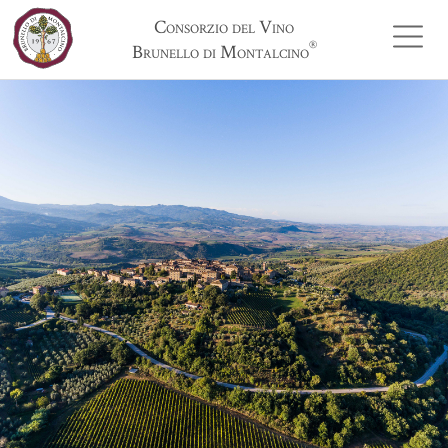
Consorzio del Vino
®
Brunello di Montalcino