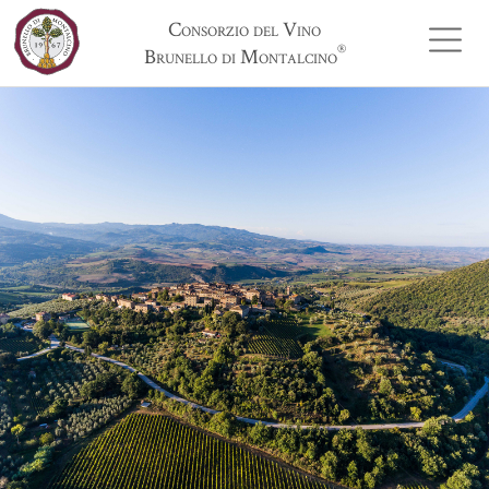
Consorzio del Vino
®
Brunello di Montalcino