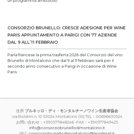
un programma ambizioso
CONSORZIO BRUNELLO: CRESCE ADESIONE PER WINE
PARIS APPUNTAMENTO A PARIGI CON 77 AZIENDE
DAL 9 ALL’11 FEBBRAIO
Parla francese la prima trasferta 2026 del Consorzio del vino
Brunello di Montalcino che dal 9 al 11 febbraio sarà per il
secondo anno consecutivo a Parigi in occasione di Wine
Paris
住所
ブルネッロ・ディ・モンタルチーノワイン生産者協会
via Boldrini n. 10 53024 Montalcino (SI) TEL：00696630524
お問い合わせ：+390577848246 -FAX：+390577849425
info@consorziobrunellodimontalcino.it
PEC
consorziobrunellodimontalcino@legalmail.it