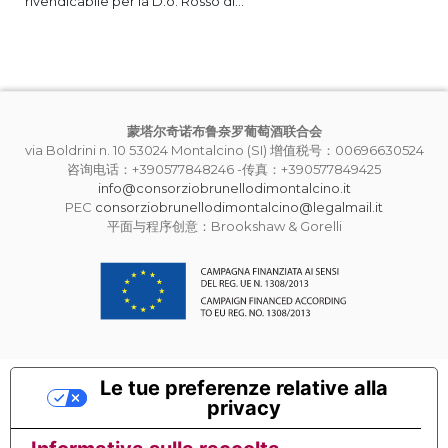
rivendicabile per la D.o. Rosso di...
蒙塔尔奇诺布鲁奈罗葡萄酒联合会
via Boldrini n. 10 53024 Montalcino (SI) 增值税号：00696630524
咨询电话：+390577848246 -传真：+390577849425
info@consorziobrunellodimontalcino.it
PEC
consorziobrunellodimontalcino@legalmail.it
平面与程序创意：Brookshaw & Gorelli
Le tue preferenze relative alla
privacy