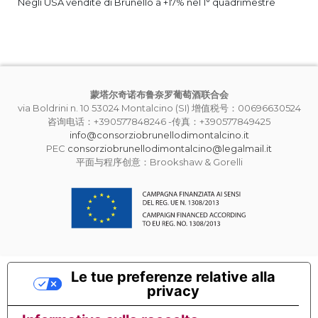
Negli USA vendite di Brunello a +17% nel 1° quadrimestre
蒙塔尔奇诺布鲁奈罗葡萄酒联合会
via Boldrini n. 10 53024 Montalcino (SI) 增值税号：00696630524
咨询电话：+390577848246 -传真：+390577849425
info@consorziobrunellodimontalcino.it
PEC
consorziobrunellodimontalcino@legalmail.it
平面与程序创意：Brookshaw & Gorelli
Le tue preferenze relative alla
privacy