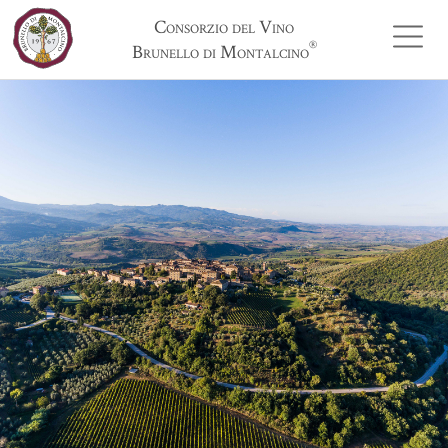
Consorzio del Vino
®
Brunello di Montalcino