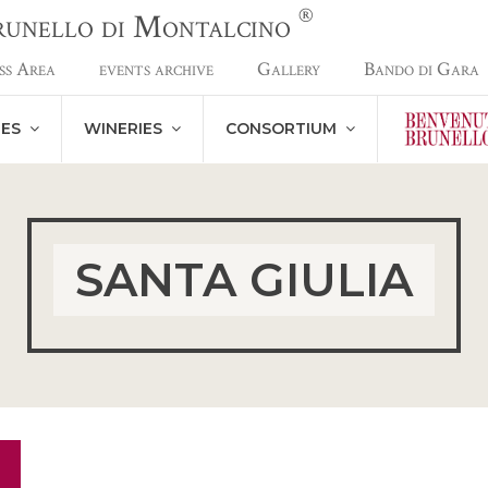
®
Brunello di Montalcino
ss Area
events archive
Gallery
Bando di Gara
NES
WINERIES
CONSORTIUM
SANTA GIULIA