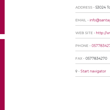
ADDRESS •
53024 To
EMAIL •
info@santag
WEB SITE •
http://w
PHONE •
057783427
FAX •
0577834270
•
Start navigator