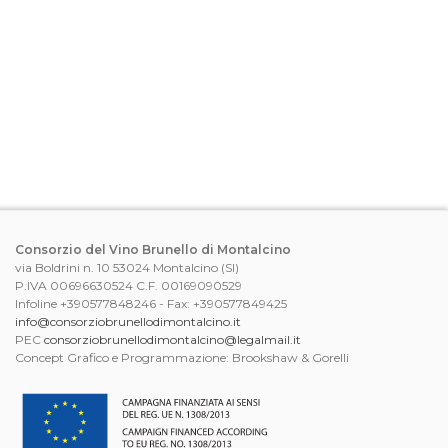
Consorzio del Vino Brunello di Montalcino
via Boldrini n. 10 53024 Montalcino (SI)
P.IVA 00696630524 C.F. 00169090529
Infoline +390577848246 - Fax: +390577849425
info@consorziobrunellodimontalcino.it
PEC
consorziobrunellodimontalcino@legalmail.it
Concept Grafico e Programmazione: Brookshaw & Gorelli