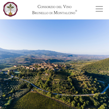
Consorzio del Vino
®
Brunello di Montalcino