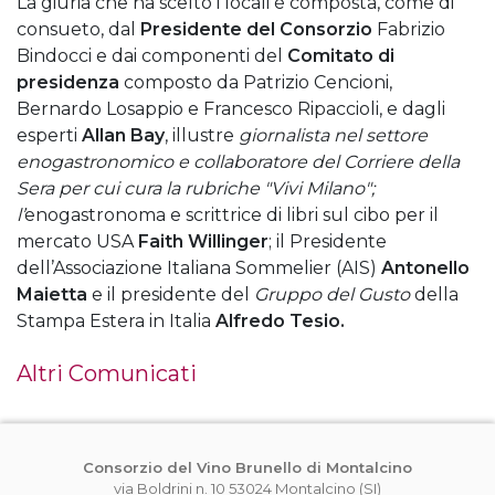
La giuria che ha scelto i locali è composta, come di
consueto, dal
Presidente del Consorzio
Fabrizio
Bindocci e dai componenti del
Comitato di
presidenza
composto da Patrizio Cencioni,
Bernardo Losappio e Francesco Ripaccioli, e dagli
esperti
Allan Bay
, illustre
giornalista nel settore
enogastronomico e collaboratore del Corriere della
Sera per cui cura la rubriche "Vivi Milano";
l’
enogastronoma e scrittrice di libri sul cibo per il
mercato USA
Faith Willinger
; il Presidente
dell’Associazione Italiana Sommelier (AIS)
Antonello
Maietta
e il presidente del
Gruppo del Gusto
della
Stampa Estera in Italia
Alfredo Tesio.
Altri Comunicati
Consorzio del Vino Brunello di Montalcino
via Boldrini n. 10 53024 Montalcino (SI)