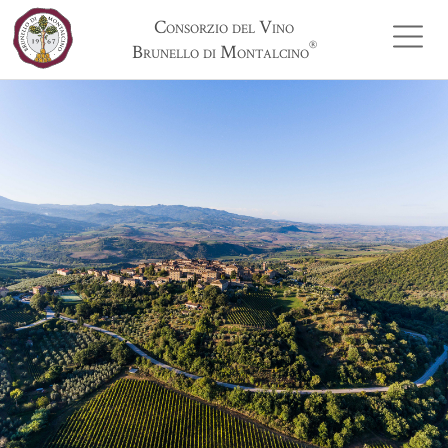
Consorzio del Vino
®
Brunello di Montalcino