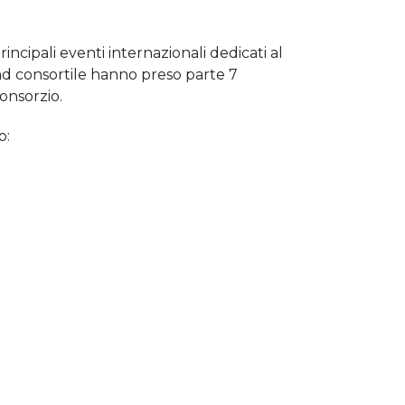
incipali eventi internazionali dedicati al
and consortile hanno preso parte 7
onsorzio.
o: