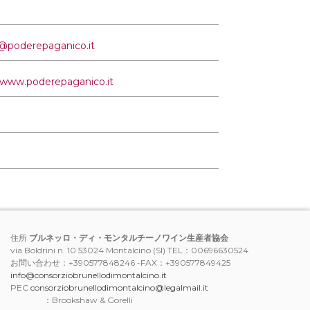
o@poderepaganico.it
//www.poderepaganico.it
住所
ブルネッロ・ディ・モンタルチーノワイン生産者協会
via Boldrini n. 10 53024 Montalcino (SI) TEL：00696630524
お問い合わせ：+390577848246 -FAX：+390577849425
info@consorziobrunellodimontalcino.it
PEC
consorziobrunellodimontalcino@legalmail.it
：Brookshaw & Gorelli