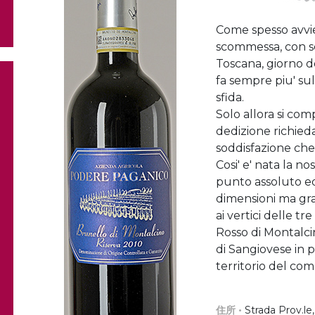
Come spesso avvie
scommessa, con se
Toscana, giorno do
fa sempre piu' su
sfida.
Solo allora si com
dedizione richieda
soddisfazione che
Cosi' e' nata la n
punto assoluto ed 
dimensioni ma gran
ai vertici delle t
Rosso di Montalcin
di Sangiovese in p
territorio del co
住所 •
Strada Prov.le,