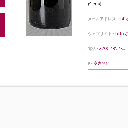
(Siena)
メールアドレス •
inf
ウェブサイト •
http:
電話 •
3200787760
•
案内開始