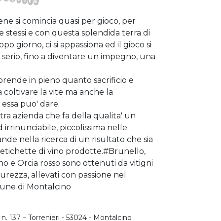
ne si comincia quasi per gioco, per
 stessi e con questa splendida terra di
po giorno, ci si appassiona ed il gioco si
l serio, fino a diventare un impegno, una
prende in pieno quanto sacrificio e
 coltivare la vite ma anche la
 essa puo' dare.
ostra azienda che fa della qualita' un
irrinunciabile, piccolissima nelle
de nella ricerca di un risultato che sia
re etichette di vino prodotte.#Brunello,
o e Orcia rosso sono ottenuti da vitigni
urezza, allevati con passione nel
mune di Montalcino
 n. 137 – Torrenieri - 53024 - Montalcino