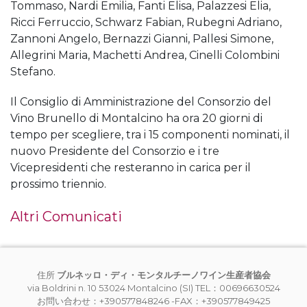
Tommaso, Nardi Emilia, Fanti Elisa, Palazzesi Elia,
Ricci Ferruccio, Schwarz Fabian, Rubegni Adriano,
Zannoni Angelo, Bernazzi Gianni, Pallesi Simone,
Allegrini Maria, Machetti Andrea, Cinelli Colombini
Stefano.
Il Consiglio di Amministrazione del Consorzio del
Vino Brunello di Montalcino ha ora 20 giorni di
tempo per scegliere, tra i 15 componenti nominati, il
nuovo Presidente del Consorzio e i tre
Vicepresidenti che resteranno in carica per il
prossimo triennio.
Altri Comunicati
住所
ブルネッロ・ディ・モンタルチーノワイン生産者協会
via Boldrini n. 10 53024 Montalcino (SI) TEL：00696630524
お問い合わせ：+390577848246 -FAX：+390577849425