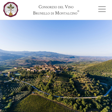
Consorzio del Vino
®
Brunello di Montalcino