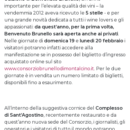
importante per l’elevata qualità dei vini – la
vendemmia 2012 aveva ricevuto le
5 stelle
- e per
una grande novità dedicata a tutti i wine lovers e gli
appassionati:
da quest’anno, per la prima volta,
Benvenuto Brunello sarà aperta anche ai privati
.
Nelle giornate di
domenica 19
e
lunedì 20
febbraio
i
visitatori potranno infatti accedere alla
manifestazione se in possesso del biglietto d’ingresso
acquistato online sul sito
www.consorziobrunellodimontalcino.it
. Per le due
giornate è in vendita un numero limitato di biglietti,
disponibili fino a esaurimento.
All’interno della suggestiva cornice del
Complesso
di Sant’Agostino
, recentemente restaurato e da
quest’anno nuova sede del Consorzio, i giornalisti, gli
operatori e i visitatori di tutto il mondo potranno