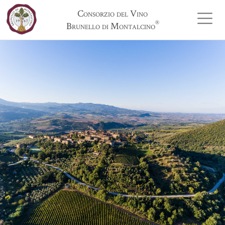
Consorzio del Vino
®
Brunello di Montalcino