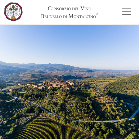
Consorzio del Vino
®
Brunello di Montalcino