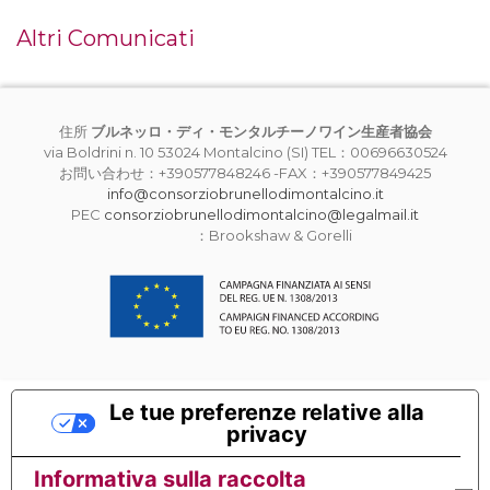
Altri Comunicati
住所
ブルネッロ・ディ・モンタルチーノワイン生産者協会
via Boldrini n. 10 53024 Montalcino (SI) TEL：00696630524
お問い合わせ：+390577848246 -FAX：+390577849425
info@consorziobrunellodimontalcino.it
PEC
consorziobrunellodimontalcino@legalmail.it
：Brookshaw & Gorelli
Le tue preferenze relative alla
privacy
Informativa sulla raccolta