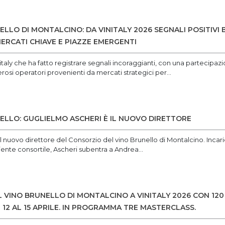
LLO DI MONTALCINO: DA VINITALY 2026 SEGNALI POSITIVI
ERCATI CHIAVE E PIAZZE EMERGENTI
italy che ha fatto registrare segnali incoraggianti, con una partecipazi
rosi operatori provenienti da mercati strategici per...
LLO: GUGLIELMO ASCHERI È IL NUOVO DIRETTORE
l nuovo direttore del Consorzio del vino Brunello di Montalcino. Incari
ente consortile, Ascheri subentra a Andrea...
L VINO BRUNELLO DI MONTALCINO A VINITALY 2026 CON 12
12 AL 15 APRILE. IN PROGRAMMA TRE MASTERCLASS.