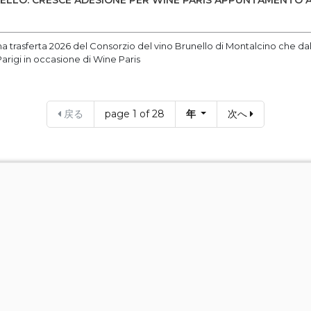
LLO: CRESCE ADESIONE PER WINE PARIS APPUNTAMENTO A 
ma trasferta 2026 del Consorzio del vino Brunello di Montalcino che dal 
arigi in occasione di Wine Paris
戻る
page 1 of 28
年
次へ