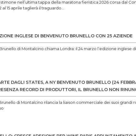
estimone nell’ultima tappa della maratona fieristica 2026 corsa dal Con
al 15 aprile taglierà il traguardo...
DIZIONE INGLESE DI BENVENUTO BRUNELLO CON 25 AZIENDE
 Brunello di Montalcino chiama Londra: il 24 marzo l’edizione inglese
RTE DAGLI STATES, A NY BENVENUTO BRUNELLO (24 FEBBRAI
ESENZA RECORD DI PRODUTTORI, IL BRUNELLO NON RINUNC
Brunello di Montalcino rilancia la liaison commerciale dei suoi grandi ros
so