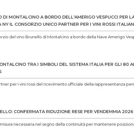
LO DI MONTALCINO A BORDO DELL'AMERIGO VESPUCCI PER 
A NY IL CONSORZIO UNICO PARTNER PER I VINI ROSSI ITALIAN
sorzio del vino Brunello di Montalcino a bordo della Nave Amerigo Ves
ONTALCINO TRA I SIMBOLI DEL SISTEMA ITALIA PER GLI 80 A
S
rtner per i vini rossi del ricevimento ufficiale della rappresentanza pe
ELLO: CONFERMATA RIDUZIONE RESE PER VENDEMMIA 2026
: misura necessaria nel segno della continuità per mantenere posiz