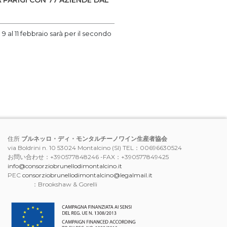
PARIGI CON 77 AZIENDE DAL
9 al 11 febbraio sarà per il secondo
住所
ブルネッロ・ディ・モンタルチーノワイン生産者協会
via Boldrini n. 10 53024 Montalcino (SI) TEL：00696630524
お問い合わせ：+390577848246 -FAX：+390577849425
info@consorziobrunellodimontalcino.it
PEC
consorziobrunellodimontalcino@legalmail.it
：Brookshaw & Gorelli