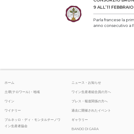
CONSORZIO BRUNE
9 ALL’11 FEBBRAIO
Parla francese la pri
anno consecutivo a P
ホーム
ニュース・お知らせ
土壌(テロワール)・地域
ワイン生産者組合員の方へ
ワイン
プレス・報道関係の方へ
ワイナリー
過去に開催されたイベント
ブルネッロ・ディ・モンタルチーノワ
ギャラリー
イン生産者協会
BANDO DI GARA