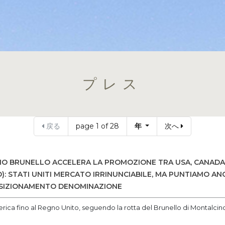
プレス
戻る
page 1 of 28
年
次へ
ZIO BRUNELLO ACCELERA LA PROMOZIONE TRA USA, CANADA,
): STATI UNITI MERCATO IRRINUNCIABILE, MA PUNTIAMO AN
SIZIONAMENTO DENOMINAZIONE
merica fino al Regno Unito, seguendo la rotta del Brunello di Montalcin