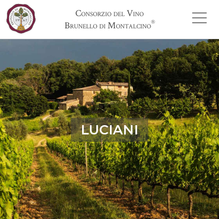
Consorzio del Vino
®
Brunello di Montalcino
LUCIANI