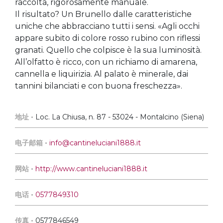
raccolta, rigorosamente manuale.
Il risultato? Un Brunello dalle caratteristiche
uniche che abbracciano tutti i sensi. «Agli occhi
appare subito di colore rosso rubino con riflessi
granati. Quello che colpisce è la sua luminosità.
All’olfatto è ricco, con un richiamo di amarena,
cannella e liquirizia. Al palato è minerale, dai
tannini bilanciati e con buona freschezza».
地址 •
Loc. La Chiusa, n. 87 - 53024 - Montalcino (Siena)
电子邮箱 •
info@cantineluciani1888.it
网站 •
http://www.cantineluciani1888.it
电话 •
0577849310
传真 •
0577846549