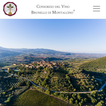
Consorzio del Vino
®
Brunello di Montalcino