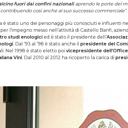
lcino fuori dai confini nazionali
aprendo le porte del m
e, contribuendo così anche al suo successo commerciale”
.
la è stato uno dei personaggi più conosciuti e influenti n
per l’impegno messo nell’attività di Castello Banfi, azie
ro studi enologici
ed è stato il presidente dell’
Associazi
nologi
. Dal ’93 al ’98 è stato anche il
presidente del Comi
li. Nel 1998 è stato eletto poi
vicepresidente dell'Office 
liana Vini
. Dal 2010 al 2012 ha ricoperto la carica di
presi