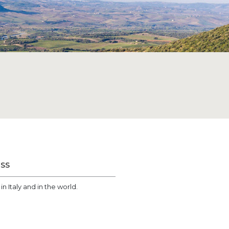
ESS
n Italy and in the world.