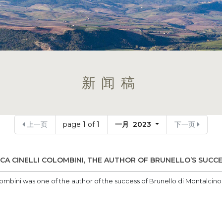
新闻稿
上一页
page 1 of 1
一月 2023
下一页
CA CINELLI COLOMBINI, THE AUTHOR OF BRUNELLO’S SUCC
ombini was one of the author of the success of Brunello di Montalcino i