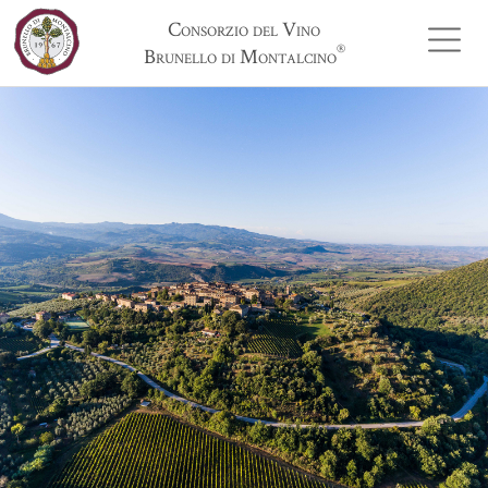
Consorzio del Vino
®
Brunello di Montalcino