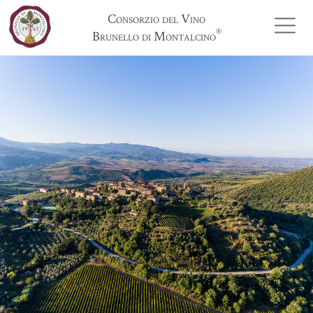
Consorzio del Vino
®
Brunello di Montalcino