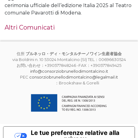
cerimonia ufficiale dell’edizione Italia 2025 al Teatro
comunale Pavarotti di Modena.
Altri Comunicati
住所
ブルネッロ・ディ・モンタルチーノワイン生産者協会
via Boldrini n. 10 53024 Montalcino (SI) TEL：00696630524
お問い合わせ：+390577848246 -FAX：+390577849425
info@consorziobrunellodimontalcino.it
PEC
consorziobrunellodimontalcino@legalmail.it
：Brookshaw & Gorelli
Le tue preferenze relative alla