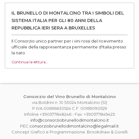
IL BRUNELLO DI MONTALCINO TRA I SIMBOLI DEL
SISTEMA ITALIA PER GLI 80 ANNI DELLA
REPUBBLICA IERI SERA A BRUXELLES
Il Consorzio unico partner per i vini rossi del ricevimento
ufficiale della rappresentanza permanente d'Italia presso
la nato‌
Continua la lettura…
Consorzio del Vino Brunello di Montalcino
via Boldrini n. 10 53024 Montalcino (SI)
P.IVA 00696630524 C.F. 00169090529
Infoline +390577848246 - Fax: +390577849425
info@consorziobrunellodimontalcino.it
PEC
consorziobrunellodimontalcino@legalmail.it
Concept Grafico e Programmazione: Brookshaw & Gorelli