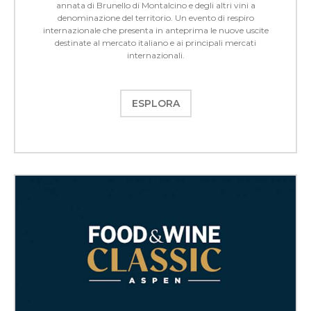
annata di Brunello di Montalcino e degli altri vini a
denominazione del territorio. Un evento di respiro
internazionale che presenta in anteprima le nuove uscite
destinate al mercato italiano e ai principali mercati
internazionali.
ESPLORA