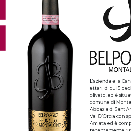
L’azienda e la Can
ettari, di cui 5 de
oliveto, ed è situ
comune di Montalc
Abbazia di Sant’A
Val D’Orcia con s
Amiata ed è compo
recentemente rist