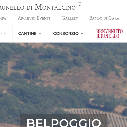
®
Brunello di Montalcino
mpa
Archivio Eventi
Gallery
Bando di Gara
NI
CANTINE
CONSORZIO
BELPOGGIO