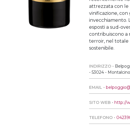
attrezzata con le
vinificazione, con
invecchiamento. L
esposti a sud-oves
contribuiscono a r
terroir, nel totale
sostenibile.
INDIRIZZO •
Belpogg
- 53024 - Montalcino
EMAIL •
belpoggio@
SITO WEB •
http://
TELEFONO •
04239