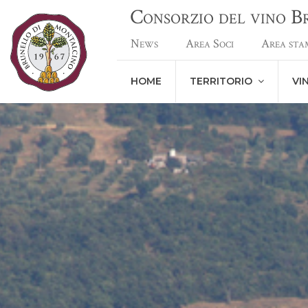
Consorzio del vino 
News
Area Soci
Area sta
HOME
TERRITORIO
VI