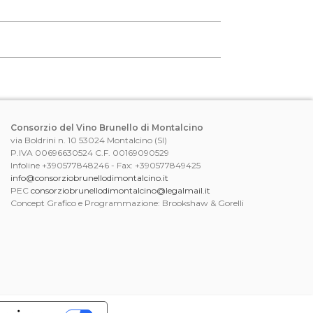
Consorzio del Vino Brunello di Montalcino
via Boldrini n. 10 53024 Montalcino (SI)
P.IVA 00696630524 C.F. 00169090529
Infoline +390577848246 - Fax: +390577849425
info@consorziobrunellodimontalcino.it
PEC
consorziobrunellodimontalcino@legalmail.it
Concept Grafico e Programmazione: Brookshaw & Gorelli