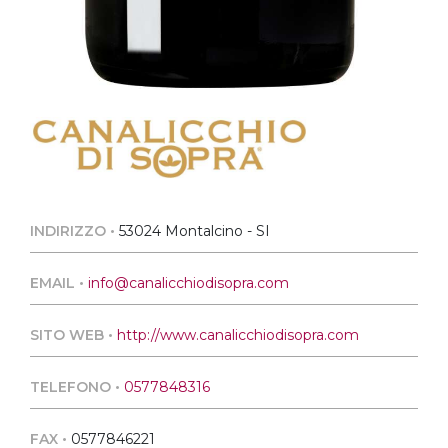
INDIRIZZO •
53024 Montalcino - SI
EMAIL •
info@canalicchiodisopra.com
SITO WEB •
http://www.canalicchiodisopra.com
TELEFONO •
0577848316
FAX •
0577846221