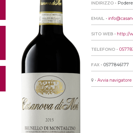
INDIRIZZO •
Podere 
EMAIL •
info@casan
SITO WEB •
http://
TELEFONO •
05778
FAX •
0577846177
•
Avvia navigatore