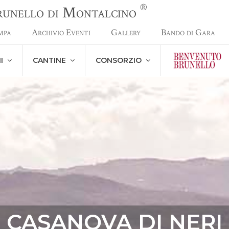
®
Brunello di Montalcino
mpa
Archivio Eventi
Gallery
Bando di Gara
NI
CANTINE
CONSORZIO
CASANOVA DI NERI