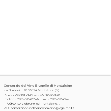
Consorzio del Vino Brunello di Montalcino
via Boldrini n. 10 53024 Montalcino (SI)
P.IVA 00696630524 C.F. 00169090529
Infoline +390577848246 - Fax: +390577849425
info@consorziobrunellodimontalcino.it
PEC
consorziobrunellodimontalcino@legalmail.it