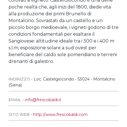
coltivati a vigneto. CastelGiocondo è una delle
poche realtà che, agli inizi del 1800, diede vita
alla produzione dei primi Brunello di
Montalcino. Sovrastati da un castello e un
piccolo borgo medioevale, i vigneti godono di tre
condizioni fondamentali per esaltare il
Sangiovese: altitudine ideale tra i 300 e i 400 m
s.l.m, esposizione solare a sud ovest per
beneficiare del caldo sole pomeridiano e terreni
drenanti di galestro.
INDIRIZZO •
Loc. Castelgiocondo - 53024 - Montalcino
(Siena)
EMAIL •
info@frescobaldi.it
SITO WEB •
http://www.frescobaldi.com