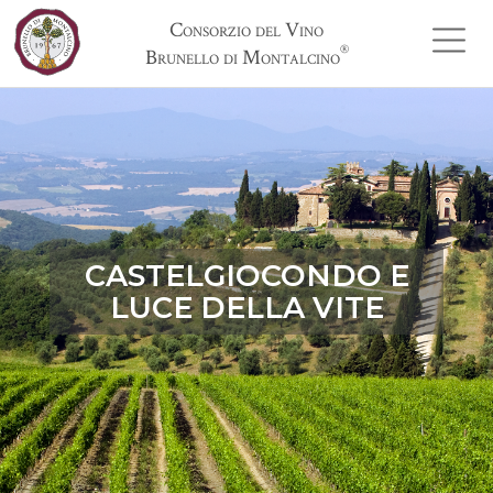
Consorzio del Vino
®
Brunello di Montalcino
CASTELGIOCONDO E
LUCE DELLA VITE