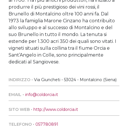
al 1700. Tra i più antichi produttori, ha iniziato a
produrre il più prestigioso dei vini rossi, il
Brunello di Montalcino oltre 100 anni fa. Dal
1973 la famiglia Marone Cinzano ha contribuito
allo sviluppo e al successo di Montalcino e del
suo Brunello in tutto il mondo. La tenuta si
estende per 1.300 acri 350 dei quali sono vitati. I
vigneti situati sulla collina tra il fiume Orcia e
Sant’Angelo in Colle, sono principalmente
dedicati al Sangiovese.
INDIRIZZO •
Via Giuncheti - 53024 - Montalcino (Siena)
EMAIL •
info@coldorcia.it
SITO WEB •
http://www.coldorcia.it
TELEFONO •
057780891