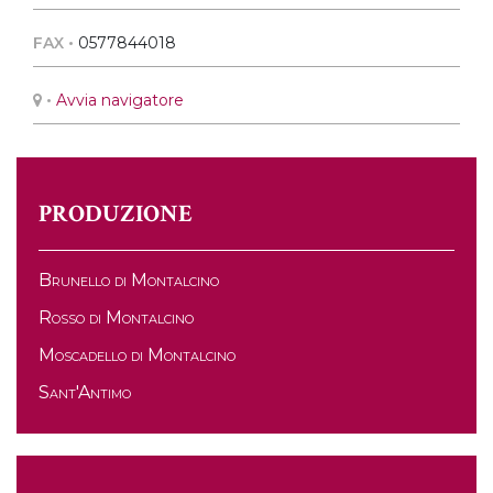
FAX •
0577844018
•
Avvia navigatore
PRODUZIONE
Brunello di Montalcino
Rosso di Montalcino
Moscadello di Montalcino
Sant'Antimo