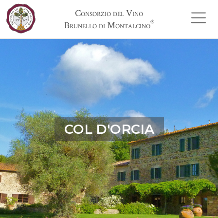
Consorzio del Vino
®
Brunello di Montalcino
COL D'ORCIA