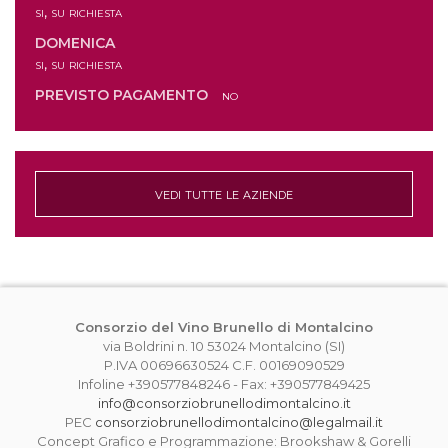
si, su richiesta
DOMENICA
si, su richiesta
PREVISTO PAGAMENTO
no
vedi tutte le aziende
Consorzio del Vino Brunello di Montalcino
via Boldrini n. 10 53024 Montalcino (SI)
P.IVA 00696630524 C.F. 00169090529
Infoline +390577848246 - Fax: +390577849425
info@consorziobrunellodimontalcino.it
PEC
consorziobrunellodimontalcino@legalmail.it
Concept Grafico e Programmazione: Brookshaw & Gorelli