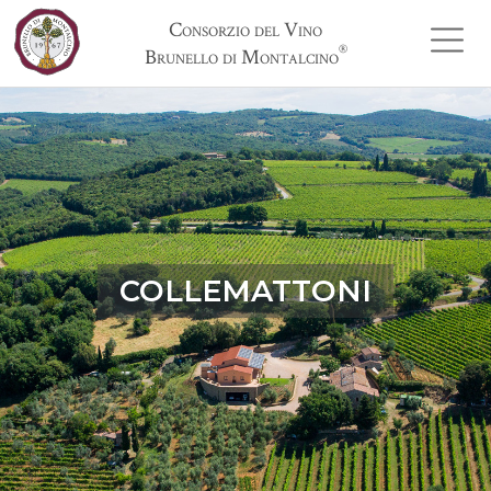
Consorzio del Vino
®
Brunello di Montalcino
COLLEMATTONI