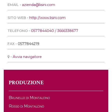
EMAIL •
azienda@lisini.com
SITO WEB •
http://www.lisini.com
TELEFONO •
0577844040 / 3666338677
FAX •
0577844219
•
Avvia navigatore
PRODUZIONE
Brunello di Montalcino
Rosso di Montalcino