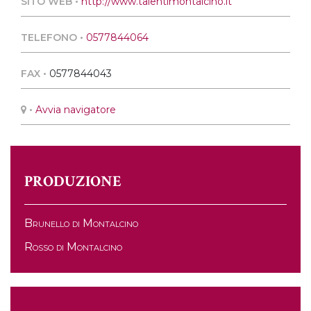
SITO WEB •
http://www.talentimontalcino.it
TELEFONO •
0577844064
FAX •
0577844043
•
Avvia navigatore
PRODUZIONE
Brunello di Montalcino
Rosso di Montalcino