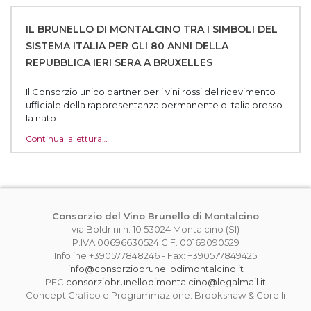
IL BRUNELLO DI MONTALCINO TRA I SIMBOLI DEL
SISTEMA ITALIA PER GLI 80 ANNI DELLA
REPUBBLICA IERI SERA A BRUXELLES
Il Consorzio unico partner per i vini rossi del ricevimento
ufficiale della rappresentanza permanente d'Italia presso
la nato‌
Continua la lettura…
Consorzio del Vino Brunello di Montalcino
via Boldrini n. 10 53024 Montalcino (SI)
P.IVA 00696630524 C.F. 00169090529
Infoline +390577848246 - Fax: +390577849425
info@consorziobrunellodimontalcino.it
PEC
consorziobrunellodimontalcino@legalmail.it
Concept Grafico e Programmazione: Brookshaw & Gorelli