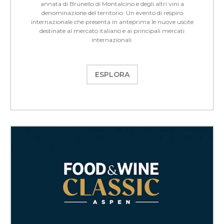
annata di Brunello di Montalcino e degli altri vini a
denominazione del territorio. Un evento di respiro
internazionale che presenta in anteprima le nuove uscite
destinate al mercato italiano e ai principali mercati
internazionali.
ESPLORA