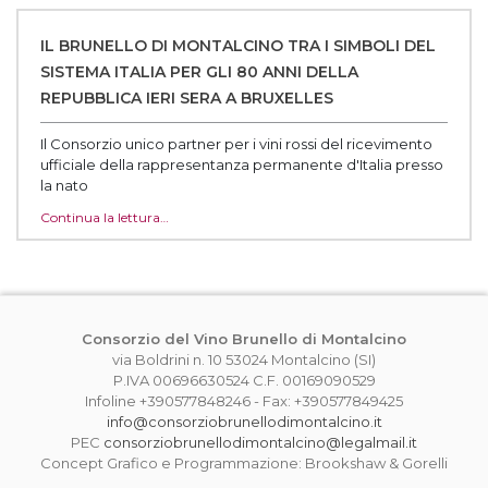
IL BRUNELLO DI MONTALCINO TRA I SIMBOLI DEL
SISTEMA ITALIA PER GLI 80 ANNI DELLA
REPUBBLICA IERI SERA A BRUXELLES
Il Consorzio unico partner per i vini rossi del ricevimento
ufficiale della rappresentanza permanente d'Italia presso
la nato‌
Continua la lettura…
Consorzio del Vino Brunello di Montalcino
via Boldrini n. 10 53024 Montalcino (SI)
P.IVA 00696630524 C.F. 00169090529
Infoline +390577848246 - Fax: +390577849425
info@consorziobrunellodimontalcino.it
PEC
consorziobrunellodimontalcino@legalmail.it
Concept Grafico e Programmazione: Brookshaw & Gorelli