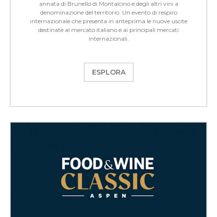
annata di Brunello di Montalcino e degli altri vini a
denominazione del territorio. Un evento di respiro
internazionale che presenta in anteprima le nuove uscite
destinate al mercato italiano e ai principali mercati
internazionali.
ESPLORA