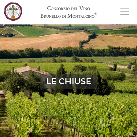
Consorzio del Vino
®
Brunello di Montalcino
LE CHIUSE