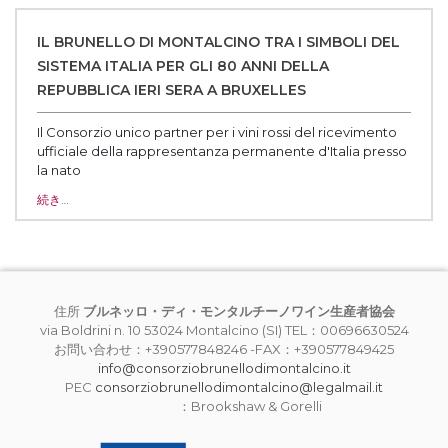
IL BRUNELLO DI MONTALCINO TRA I SIMBOLI DEL
SISTEMA ITALIA PER GLI 80 ANNI DELLA
REPUBBLICA IERI SERA A BRUXELLES
Il Consorzio unico partner per i vini rossi del ricevimento
ufficiale della rappresentanza permanente d'Italia presso
la nato‌
続き…
住所
ブルネッロ・ディ・モンタルチーノワイン生産者協会
via Boldrini n. 10 53024 Montalcino (SI) TEL：00696630524
お問い合わせ：+390577848246 -FAX：+390577849425
info@consorziobrunellodimontalcino.it
PEC
consorziobrunellodimontalcino@legalmail.it
：Brookshaw & Gorelli