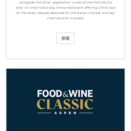
alongside the other appellation wines of the Montalcino
area. An internationally renowned event offering a first look
at the latest releases destined for the Italian market and key
international markets.
探索