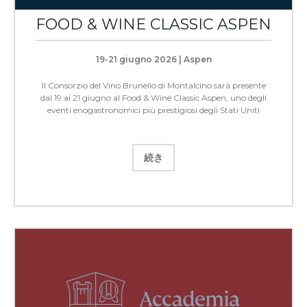
FOOD & WINE CLASSIC ASPEN
19-21 giugno 2026 | Aspen
Il Consorzio del Vino Brunello di Montalcino sarà presente
dal 19 al 21 giugno al Food & Wine Classic Aspen, uno degli
eventi enogastronomici più prestigiosi degli Stati Uniti
続き