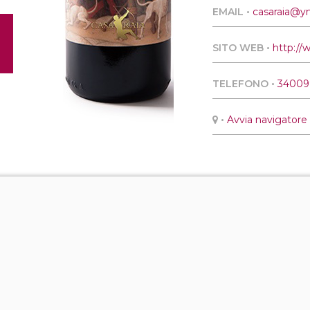
EMAIL •
casaraia@y
SITO WEB •
http://
TELEFONO •
34009
•
Avvia navigatore