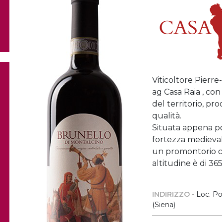
Viticoltore Pierr
ag Casa Raia , con
del territorio, pro
qualità.
Situata appena po
fortezza medieval
un promontorio ci
altitudine è di 365
INDIRIZZO •
Loc. Po
(Siena)