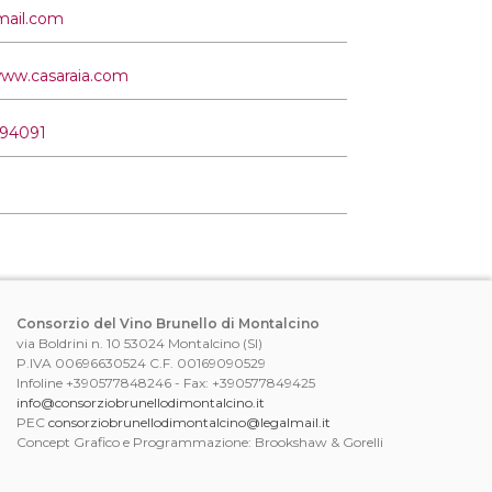
mail.com
www.casaraia.com
94091
Consorzio del Vino Brunello di Montalcino
via Boldrini n. 10 53024 Montalcino (SI)
P.IVA 00696630524 C.F. 00169090529
Infoline +390577848246 - Fax: +390577849425
info@consorziobrunellodimontalcino.it
PEC
consorziobrunellodimontalcino@legalmail.it
Concept Grafico e Programmazione: Brookshaw & Gorelli