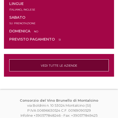
LINGUE
italiano, inglese
SABATO
su prenotazione
DOMENICA
no
PREVISTO PAGAMENTO
si
vedi tutte le aziende
Consorzio del Vino Brunello di Montalcino
via Boldrini n. 10 53024 Montalcino (SI)
P.IVA 00696630524 C.F. 00169090529
Infoline +390577848246 - Fax: +390577849425